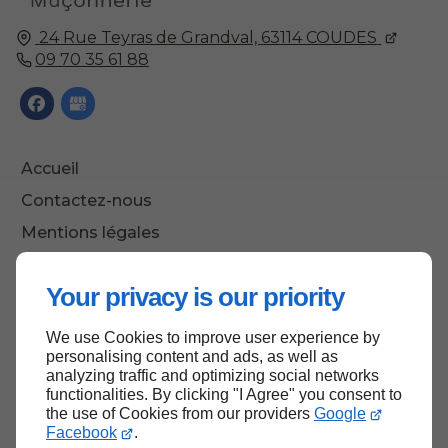
24 Rue Teyras de Grandval,
63114
COUDES
09 70 35 61 88
Accueil
Contactez-nous
Mentions légales
Plan du site
Your privacy is our priority
We use Cookies to improve user experience by
Haut de page
personalising content and ads, as well as
analyzing traffic and optimizing social networks
functionalities. By clicking "I Agree" you consent to
the use of Cookies from our providers
Google
Facebook
.