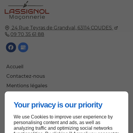
24 Rue Teyras de Grandval,
63114
COUDES
09 70 35 61 88
Accueil
Contactez-nous
Mentions légales
Plan du site
Your privacy is our priority
We use Cookies to improve user experience by
Haut de page
personalising content and ads, as well as
analyzing traffic and optimizing social networks