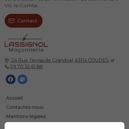
Vic-le-Comte.
Contact
24 Rue Teyras de Grandval,
63114
COUDES
09 70 35 61 88
Accueil
Contactez-nous
Mentions légales
Plan du site