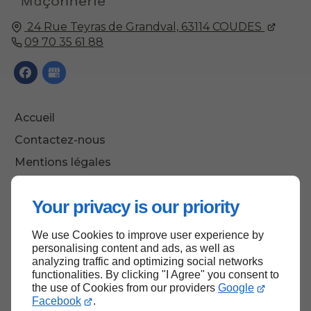
24 Rue Teyras de Grandval,
63114
COUDES
09 70 35 61 88
Accueil
Contactez-nous
Mentions légales
Plan du site
Your privacy is our priority
We use Cookies to improve user experience by
Haut de page
personalising content and ads, as well as
analyzing traffic and optimizing social networks
functionalities. By clicking "I Agree" you consent to
the use of Cookies from our providers
Google
Facebook
.